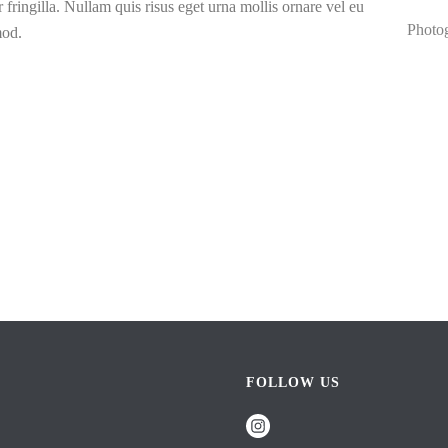
ringilla. Nullam quis risus eget urna mollis ornare vel eu
Photog
mod.
FOLLOW US